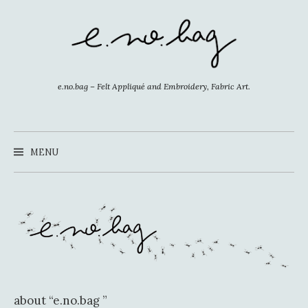
コ
ン
テ
ン
ツ
e.no.bag – Felt Appliqué and Embroidery, Fabric Art.
へ
ス
キ
MENU
ッ
プ
about “e.no.bag ”