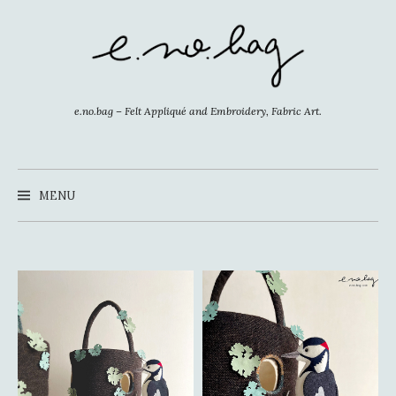
コ
ン
テ
ン
ツ
e.no.bag – Felt Appliqué and Embroidery, Fabric Art.
へ
ス
キ
MENU
ッ
プ