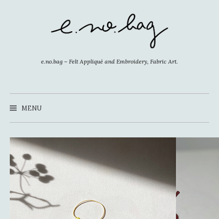
コ
ン
テ
ン
ツ
e.no.bag – Felt Appliqué and Embroidery, Fabric Art.
へ
ス
キ
MENU
ッ
プ