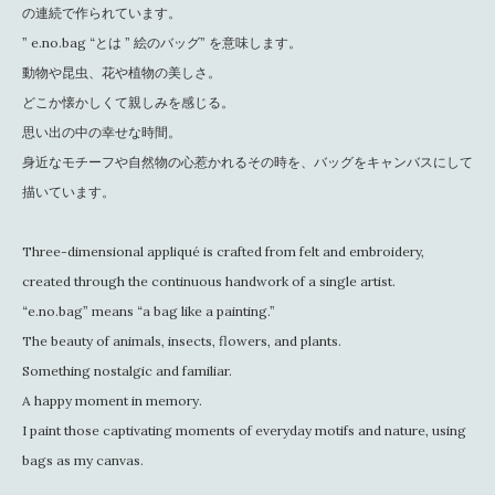
の連続で作られています。
” e.no.bag “とは ” 絵のバッグ” を意味します。
動物や昆虫、花や植物の美しさ。
どこか懐かしくて親しみを感じる。
思い出の中の幸せな時間。
身近なモチーフや自然物の心惹かれるその時を、バッグをキャンバスにして
描いています。
Three-dimensional appliqué is crafted from felt and embroidery,
created through the continuous handwork of a single artist.
“e.no.bag” means “a bag like a painting.”
The beauty of animals, insects, flowers, and plants.
Something nostalgic and familiar.
A happy moment in memory.
I paint those captivating moments of everyday motifs and nature, using
bags as my canvas.