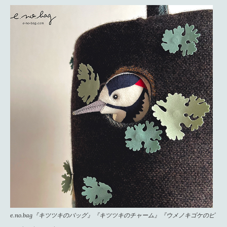
e.no.bag『キツツキのバッグ』『キツツキのチャーム』『ウメノキゴケのピ