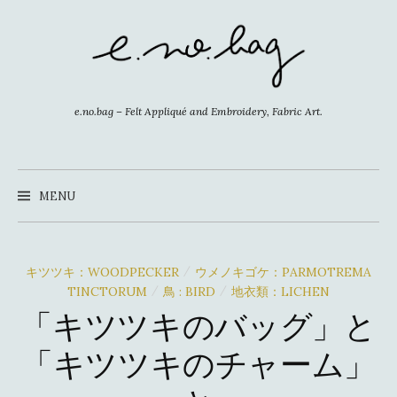
コ
ン
テ
ン
ツ
e.no.bag – Felt Appliqué and Embroidery, Fabric Art.
へ
ス
キ
MENU
ッ
プ
キツツキ：WOODPECKER
ウメノキゴケ：PARMOTREMA
/
TINCTORUM
鳥 : BIRD
地衣類：LICHEN
/
/
「キツツキのバッグ」と
「キツツキのチャーム」