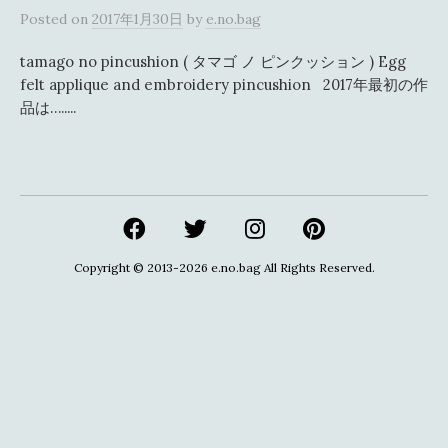
Posted
on
2017年1月30日
by
e.no.bag
tamago no pincushion ( タマゴ ノ ピンクッション ) Egg
felt applique and embroidery pincushion 2017年最初の作
品は….....
Copyright © 2013-2026
e.no.bag
All Rights Reserved.