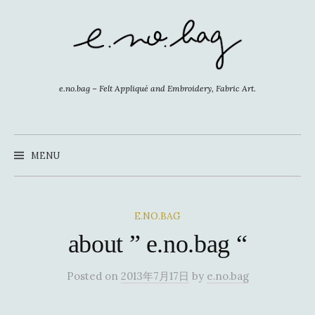
コ
ン
テ
ン
ツ
e.no.bag – Felt Appliqué and Embroidery, Fabric Art.
へ
ス
キ
MENU
ッ
プ
E.NO.BAG
about ” e.no.bag “
Posted
on
2013年7月17日
by
e.no.bag