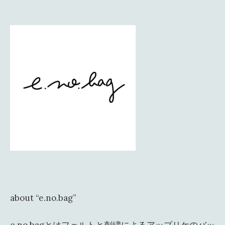
about “e.no.bag”