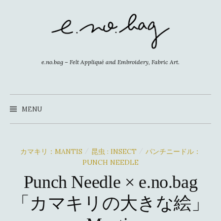
コ
ン
テ
ン
ツ
e.no.bag – Felt Appliqué and Embroidery, Fabric Art.
へ
ス
キ
MENU
ッ
プ
カマキリ：MANTIS
昆虫 : INSECT
パンチニードル：
/
/
PUNCH NEEDLE
Punch Needle × e.no.bag
「カマキリの大きな絵」