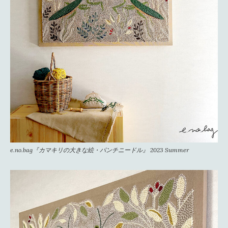
e.no.bag『カマキリの大きな絵・パンチニードル』 2023 Summer