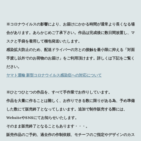
※
コロナウイルスの影響により、
お届けにかかる時間が
通常より長くなる場
合があります。
あらかじめご了承下さい。
作品は完成後に数日間放置し、マ
スクと手袋を着用して梱包発送いたします。
感染拡大防止のため、配送ドライバーの方との接触を最小限に抑える「対面
手渡し以外でのお荷物のお届け」をご利用頂けます。詳しくは下記をご覧く
ださい。
ヤマト運輸 新型コロナウイルス感染症への対応について
※ひとつひとつの作品を、
すべて手作業でお作りしています。
作品を大量に作ることは難しく、お作りできる数に限りがある為、
予め準備
した数にて販売終了となってしまいます。
追加で制作販売する際には、
WebsiteやSNSにてお知らせいたします。
そのまま販売終了となることもあります・・・。
販売作品のご予約、過去作の作制依頼、
モチーフのご指定やデザインのカス