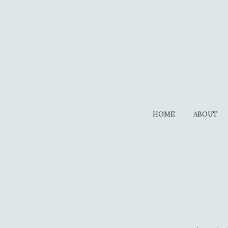
コ
ン
テ
ン
ツ
へ
ス
キ
HOME
ABOUT
ッ
プ