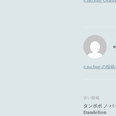
e.no.bag Onli
e
e.no.bag の
古い投稿
投
タンポポ ノ バッ
稿
Dandelion