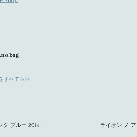
ne Shop
.no.bag
投稿をすべて表示
グ ブルー 2014・
ライオン ノ ア