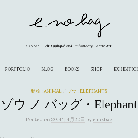
e.no.bag – Felt Appliqué and Embroidery, Fabric Art.
PORTFOLIO
BLOG
BOOKS
SHOP
EXHIBITIO
動物 : ANIMAL
ゾウ : ELEPHANTS
/
ゾウ ノ バッグ・Elephant
Posted
on
2014年4月22日
by
e.no.bag