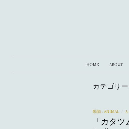
コ
ン
テ
ン
ツ
へ
ス
キ
HOME
ABOUT
ッ
プ
カテゴリー
動物 : ANIMAL
カ
/
「カタツ