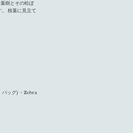
針葉樹とその松ぼ
。 枝葉に見立て
マ ノ バッグ) ・Zebra