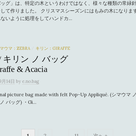
バッグ」は、特定の木というわけではなく、様々な種類の常緑
して作りました。 クリスマスシーズンにはもみの木になります
ないように処理をしてハンドカ...
マウマ：ZEBRA
キリン：GIRAFFE
/
/ キリン ノ バッグ
raffe & Acacia
9月14日
by
e.no.bag
nal picture bag made with felt Pop-Up Appliqué. (シマウ
 ノ バッグ) ・Gi...
1
2
…
11
次へ »