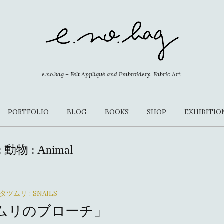
e.no.bag – Felt Appliqué and Embroidery, Fabric Art.
PORTFOLIO
BLOG
BOOKS
SHOP
EXHIBITIO
:
動物 : Animal
タツムリ : SNAILS
ムリのブローチ」