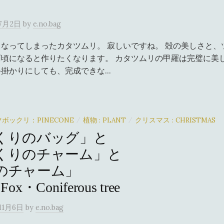
年7月2日
by
e.no.bag
なってしまったカタツムリ。 寂しいですね。 殻の美しさと、
頃になると作りたくなります。 カタツムリの甲羅は完璧に美
掛かりにしても、完成できな...
ボックリ：PINECONE
植物 : PLANT
クリスマス : CHRISTMAS
/
/
くりのバッグ」と
くりのチャーム」と
のチャーム」
Fox・Coniferous tree
11月6日
by
e.no.bag