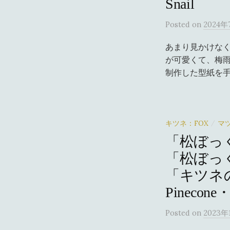
Snail
Posted
on
2024
あまり見かけなく
が可愛くて、梅雨
制作した型紙を手
キツネ：FOX
マツ
/
「松ぼっ
「松ぼっ
「キツネ
Pinecone・
Posted
on
2023年