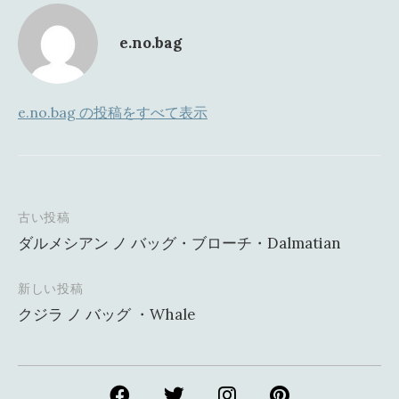
e.no.bag
e.no.bag の投稿をすべて表示
古い投稿
投
ダルメシアン ノ バッグ・ブローチ・Dalmatian
稿
ナ
新しい投稿
クジラ ノ バッグ ・Whale
ビ
ゲ
ー