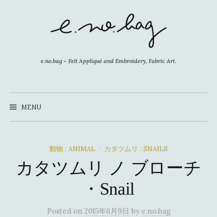
コ
ン
テ
ン
ツ
e.no.bag – Felt Appliqué and Embroidery, Fabric Art.
へ
ス
キ
MENU
ッ
プ
動物 : ANIMAL
カタツムリ : SNAILS
/
カタツムリ ノ ブローチ
・Snail
Posted
on
2015年6月9日
by
e.no.bag