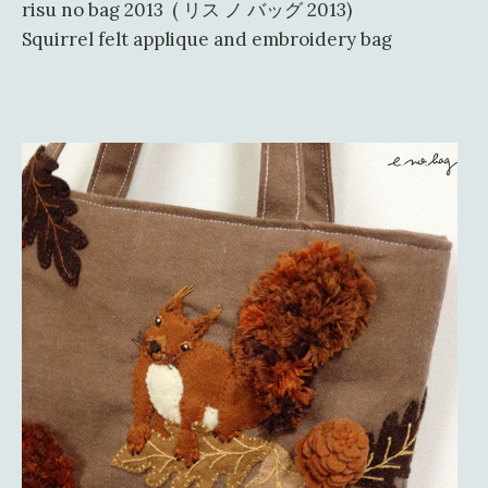
risu no bag 2013 ( リス ノ バッグ 2013)
Squirrel felt applique and embroidery bag