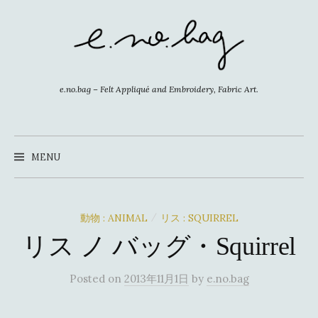
コ
ン
テ
ン
ツ
e.no.bag – Felt Appliqué and Embroidery, Fabric Art.
へ
ス
キ
MENU
ッ
プ
動物 : ANIMAL
リス : SQUIRREL
/
リス ノ バッグ・Squirrel
Posted
on
2013年11月1日
by
e.no.bag