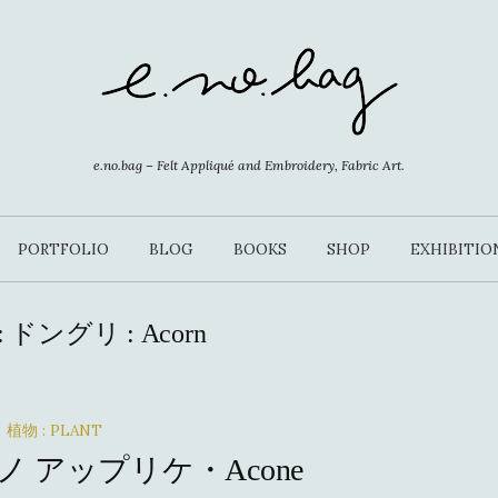
e.no.bag – Felt Appliqué and Embroidery, Fabric Art.
PORTFOLIO
BLOG
BOOKS
SHOP
EXHIBITIO
:
ドングリ : Acorn
植物 : PLANT
/
ノ アップリケ・Acone