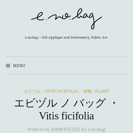
コ
ン
テ
ン
ツ
e.no.bag – Felt Appliqué and Embroidery, Fabric Art.
へ
ス
キ
MENU
ッ
プ
エビヅル：VITIS FICIFOLIA
植物 : PLANT
/
エビヅル ノ バッグ ・
Vitis ficifolia
Posted
on
2018年9月22日
by
e.no.bag