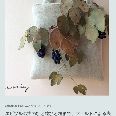
ebizuru no bag ( エビヅル ノ バッグ )
エビヅルの実のひと粒ひと粒まで、フェルトによる表