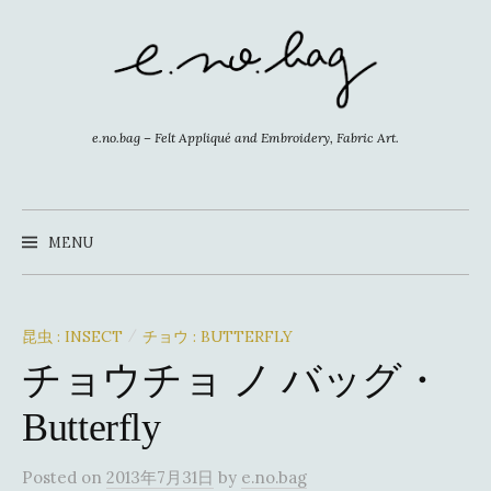
コ
ン
テ
ン
ツ
e.no.bag – Felt Appliqué and Embroidery, Fabric Art.
へ
ス
キ
MENU
ッ
プ
昆虫 : INSECT
チョウ : BUTTERFLY
/
チョウチョ ノ バッグ・
Butterfly
Posted
on
2013年7月31日
by
e.no.bag