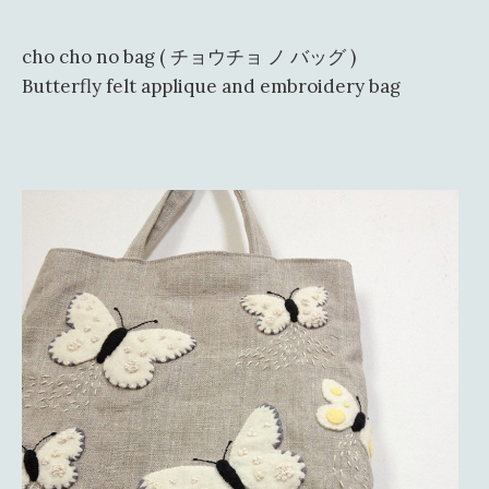
cho cho no bag ( チョウチョ ノ バッグ )
Butterfly felt applique and embroidery bag