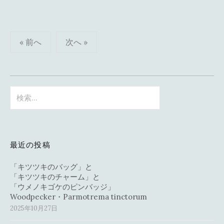
投
« 前へ
次へ »
稿
の
ペ
検
索:
ー
ジ
送
最近の投稿
り
「キツツキのバッグ」と
「キツツキのチャーム」と
「ウメノキゴケのピンバッジ」
Woodpecker・Parmotrema tinctorum
2025年10月27日